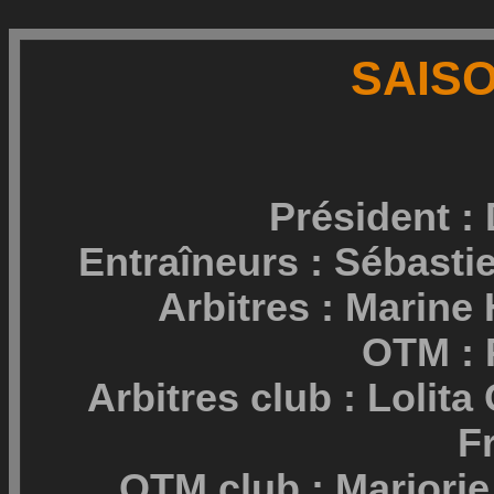
SAISO
Président 
Entraîneurs : Sébast
Arbitres : Marine
OTM : 
Arbitres club : Lolit
F
OTM club : Marjorie